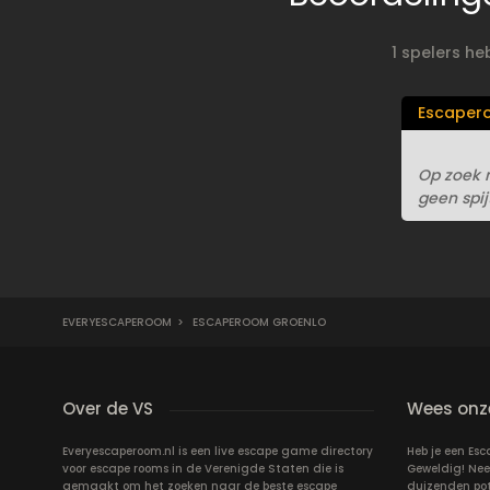
1 spelers h
Escaper
Op zoek 
geen spi
EVERYESCAPEROOM
>
ESCAPEROOM GROENLO
Over de VS
Wees onze
Everyescaperoom.nl is een live escape game directory
Heb je een Es
voor escape rooms in de Verenigde Staten die is
Geweldig! Nee
gemaakt om het zoeken naar de beste escape
duizenden pote