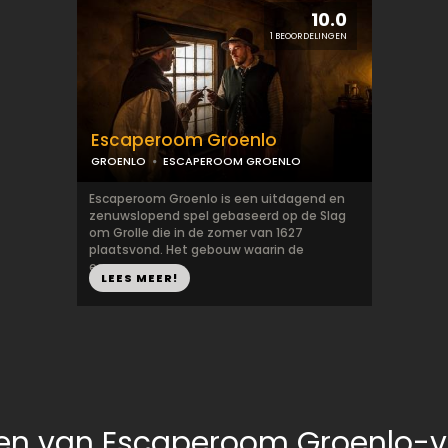
10.0
1 BEOORDELINGEN
Escaperoom Groenlo
GROENLO
ESCAPEROOM GROENLO
Escaperoom Groenlo is een uitdagend en
zenuwslopend spel gebaseerd op de Slag
om Grolle die in de zomer van 1627
plaatsvond. Het gebouw waarin de
escape...
LEES MEER!
en van Escaperoom Groenlo-