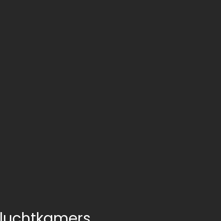
vluchtkamers