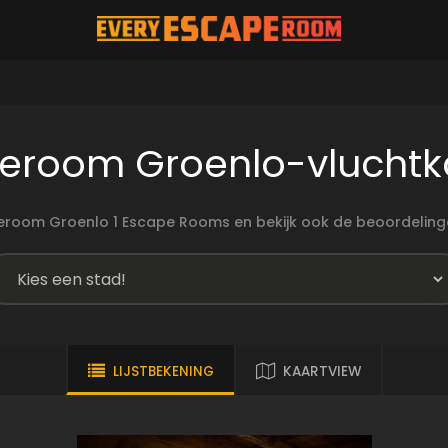
eroom Groenlo-vlucht
room Groenlo 1 Escape Rooms en bekijk ook de beoordelingen
LIJSTBEKENING
KAARTVIEW