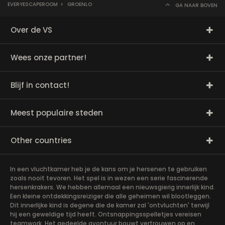
EVERYESCAPEROOM
>
GROENLO
GA NAAR BOVEN
Over de VS
Wees onze partner!
Blijf in contact!
Meest populaire steden
Other countries
In een vluchtkamer heb je de kans om je hersenen te gebruiken
zoals nooit tevoren. Het spel is in wezen een serie fascinerende
hersenkrakers. We hebben allemaal een nieuwsgierig innerlijk kind.
Een kleine ontdekkingsreiziger die alle geheimen wil blootleggen.
Dit innerlijke kind is degene die de kamer zal 'ontvluchten' terwijl
hij een geweldige tijd heeft. Ontsnappingsspelletjes vereisen
teamwork. Het gedeelde avontuur bouwt vertrouwen op en