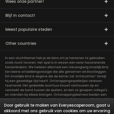
Wees onze partner!
Blijf in contact!
Meest populaire steden
Other countries
In een vluchtkamer heb je de kans om je hersenen te gebruiken
zoals nooit tevoren. Het spel is in wezen een serie fascinerende
hersenkrakers. We hebben allemaal een nieuwsgierig innerlijk kind.
Een kleine ontdekkingsreiziger die alle geheimen wil blootleggen.
Dit innerlijke kind is degene die de kamer zal 'ontvluchten' terwijl
hij een geweldige tijd heeft. Ontsnappingsspelletjes vereisen
teamwork. Het gedeelde avontuur bouwt vertrouwen op en
versterkt de band tussen de spelers, en kan zo groepen collega's
en vrienden bij elkaar brengen. Ontsnappingskamers bieden een
avontuur dat de moeite waard is om aan te beginnen. Het is echt
teamwerk, wat het soepelst gaat als de teamleden hun
Door gebruik te maken van Everyescaperoom, gaat u
verschillende sterke punten gebruiken om het
akkoord met ons gebruik van cookies om uw ervaring
gemeenschappelijke doel te bereiken. Er zijn in wezen vier rollen