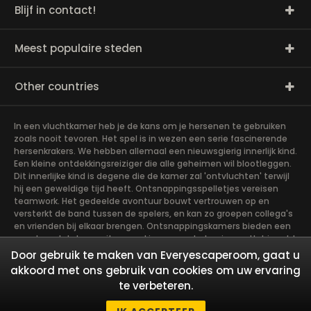
Blijf in contact!
Meest populaire steden
Other countries
In een vluchtkamer heb je de kans om je hersenen te gebruiken
zoals nooit tevoren. Het spel is in wezen een serie fascinerende
hersenkrakers. We hebben allemaal een nieuwsgierig innerlijk kind.
Een kleine ontdekkingsreiziger die alle geheimen wil blootleggen.
Dit innerlijke kind is degene die de kamer zal 'ontvluchten' terwijl
hij een geweldige tijd heeft. Ontsnappingsspelletjes vereisen
teamwork. Het gedeelde avontuur bouwt vertrouwen op en
versterkt de band tussen de spelers, en kan zo groepen collega's
en vrienden bij elkaar brengen. Ontsnappingskamers bieden een
avontuur dat de moeite waard is om aan te beginnen. Het is echt
teamwerk, wat het soepelst gaat als de teamleden hun
Door gebruik te maken van Everyescaperoom, gaat u
verschillende sterke punten gebruiken om het
akkoord met ons gebruik van cookies om uw ervaring
gemeenschappelijke doel te bereiken. Er zijn in wezen vier rollen
te verbeteren.
die de leden op zich moeten nemen, die het meest zullen
bijdragen aan de chemie van de groep. Laten we eens kijken wie