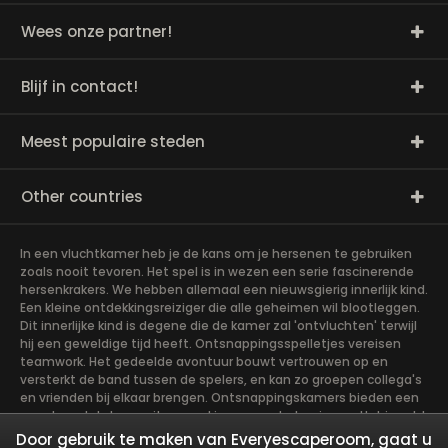
Wees onze partner!
Blijf in contact!
Meest populaire steden
Other countries
In een vluchtkamer heb je de kans om je hersenen te gebruiken
zoals nooit tevoren. Het spel is in wezen een serie fascinerende
hersenkrakers. We hebben allemaal een nieuwsgierig innerlijk kind.
Een kleine ontdekkingsreiziger die alle geheimen wil blootleggen.
Dit innerlijke kind is degene die de kamer zal 'ontvluchten' terwijl
hij een geweldige tijd heeft. Ontsnappingsspelletjes vereisen
teamwork. Het gedeelde avontuur bouwt vertrouwen op en
versterkt de band tussen de spelers, en kan zo groepen collega's
en vrienden bij elkaar brengen. Ontsnappingskamers bieden een
avontuur dat de moeite waard is om aan te beginnen. Het is echt
teamwerk, wat het soepelst gaat als de teamleden hun
Door gebruik te maken van Everyescaperoom, gaat u