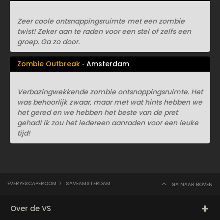
Zeer coole ontsnappingsruimte met een zombie
twist! Zeker aan te raden voor een stel of zelfs een
groep. Ga zo door.
Zombie Outbreak
Amsterdam
Verbazingwekkende zombie ontsnappingsruimte. Het
was behoorlijk zwaar, maar met wat hints hebben we
het gered en we hebben het beste van de pret
gehad! Ik zou het iedereen aanraden voor een leuke
tijd!
EVERYESCAPEROOM
>
SAVEAMSTERDAM
GA NAAR BOVEN
Over de VS