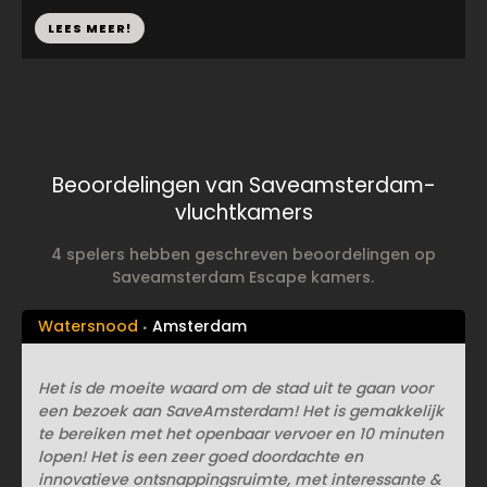
LEES MEER!
Beoordelingen van Saveamsterdam-
vluchtkamers
4 spelers hebben geschreven beoordelingen op
Saveamsterdam Escape kamers.
Watersnood
Amsterdam
Het is de moeite waard om de stad uit te gaan voor
een bezoek aan SaveAmsterdam! Het is gemakkelijk
te bereiken met het openbaar vervoer en 10 minuten
lopen! Het is een zeer goed doordachte en
innovatieve ontsnappingsruimte, met interessante &