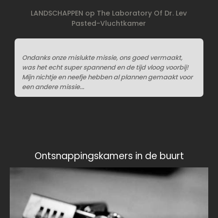
LANDSCHAPPEN op The Laboratory Of Dr. Lev
Pasted-Vluchtkamer
Ondanks onze mislukte missie, ons goed vermaakt,
was het echt super spannend en de tijd vloog voorbij!
Mijn nichtje en neefje hebben al plannen gemaakt voor
een andere missie...
Ontsnappingskamers in de buurt