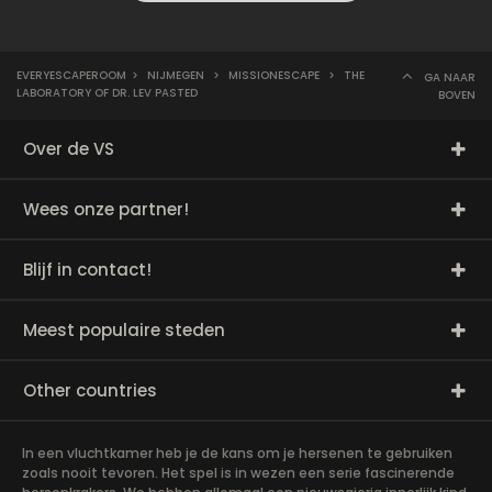
EVERYESCAPEROOM
>
NIJMEGEN
>
MISSIONESCAPE
>
THE
GA NAAR
LABORATORY OF DR. LEV PASTED
BOVEN
Over de VS
Wees onze partner!
Blijf in contact!
Meest populaire steden
Other countries
In een vluchtkamer heb je de kans om je hersenen te gebruiken
zoals nooit tevoren. Het spel is in wezen een serie fascinerende