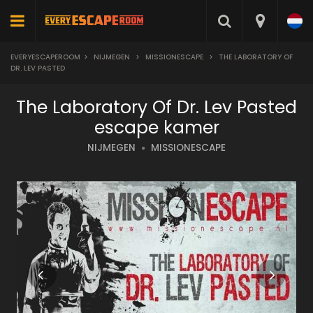
EVERYESCAPEROOM
>
NIJMEGEN
>
MISSIONESCAPE
>
THE LABORATORY OF
DR. LEV PASTED
The Laboratory Of Dr. Lev Pasted
escape kamer
NIJMEGEN
MISSIONESCAPE