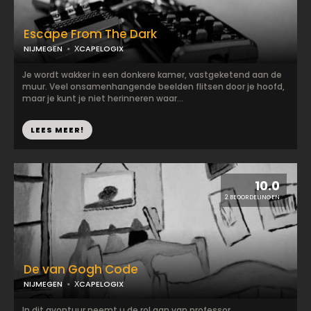
Escape From The Dark
NIJMEGEN
ХCAPELOGIX
Je wordt wakker in een donkere kamer, vastgeketend aan de
muur. Veel onsamenhangende beelden flitsen door je hoofd,
maar je kunt je niet herinneren waar...
LEES MEER!
10.0
2 BEOORDELINGEN
De van Gogh Code
NIJMEGEN
ХCAPELOGIX
In dit avontuur neemt u de rol aan van professor