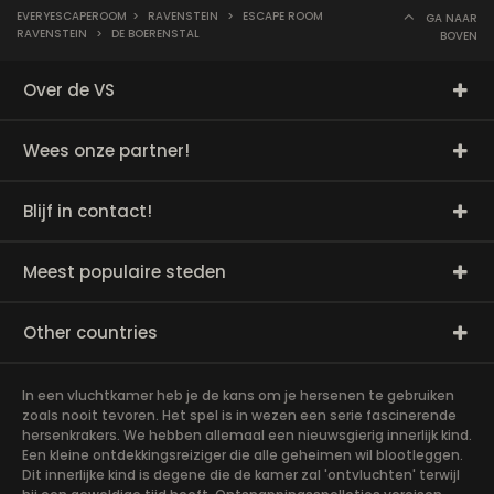
EVERYESCAPEROOM
>
RAVENSTEIN
>
ESCAPE ROOM
GA NAAR
RAVENSTEIN
>
DE BOERENSTAL
BOVEN
Over de VS
Wees onze partner!
Blijf in contact!
Meest populaire steden
Other countries
In een vluchtkamer heb je de kans om je hersenen te gebruiken
zoals nooit tevoren. Het spel is in wezen een serie fascinerende
hersenkrakers. We hebben allemaal een nieuwsgierig innerlijk kind.
Een kleine ontdekkingsreiziger die alle geheimen wil blootleggen.
Dit innerlijke kind is degene die de kamer zal 'ontvluchten' terwijl