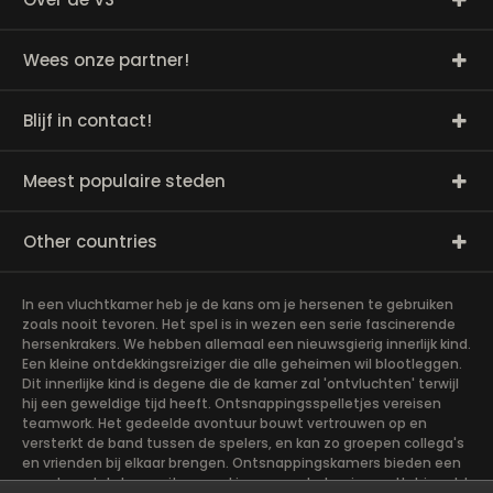
Wees onze partner!
Blijf in contact!
Meest populaire steden
Other countries
In een vluchtkamer heb je de kans om je hersenen te gebruiken
zoals nooit tevoren. Het spel is in wezen een serie fascinerende
hersenkrakers. We hebben allemaal een nieuwsgierig innerlijk kind.
Een kleine ontdekkingsreiziger die alle geheimen wil blootleggen.
Dit innerlijke kind is degene die de kamer zal 'ontvluchten' terwijl
hij een geweldige tijd heeft. Ontsnappingsspelletjes vereisen
teamwork. Het gedeelde avontuur bouwt vertrouwen op en
versterkt de band tussen de spelers, en kan zo groepen collega's
en vrienden bij elkaar brengen. Ontsnappingskamers bieden een
avontuur dat de moeite waard is om aan te beginnen. Het is echt