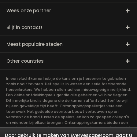
Wees onze partner!
Blijf in contact!
Meest populaire steden
Other countries
In een vluchtkamer heb je de kans om je hersenen te gebruiken
zoals nooit tevoren. Het spel is in wezen een serie fascinerende
hersenkrakers. We hebben allemaal een nieuwsgierig innerlijk kind.
Een kleine ontdekkingsreiziger die alle geheimen wil blootleggen.
Dit innerlijke kind is degene die de kamer zal 'ontvluchten' terwijl
hij een geweldige tijd heeft. Ontsnappingsspelletjes vereisen
teamwork. Het gedeelde avontuur bouwt vertrouwen op en
versterkt de band tussen de spelers, en kan zo groepen collega's
en vrienden bij elkaar brengen. Ontsnappingskamers bieden een
avontuur dat de moeite waard is om aan te beginnen. Het is echt
teamwerk, wat het soepelst gaat als de teamleden hun
Door gebruik te maken van Everyescaperoom, gaat u