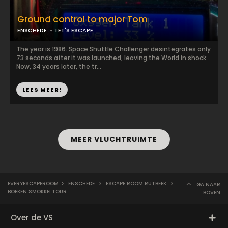
Ground control to major Tom
ENSCHEDE
LET'S ESCAPE
The year is 1986. Space Shuttle Challenger desintegrates only
73 seconds after it was launched, leaving the World in shock.
Now, 34 years later, the tr...
LEES MEER!
MEER VLUCHTRUIMTE
EVERYESCAPEROOM
>
ENSCHEDE
>
ESCAPE ROOM RUTBEEK
>
GA NAAR
BOEKEN SMOKKELTOUR
BOVEN
Over de VS