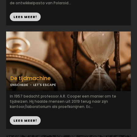
de ontwikkelpasta van Polaroid...
LEES MEER!
De tijdmachine
ENSCHEDE
LET'S ESCAPE
In 1957 bedacht professor A.R. Cooper een manier om te
tijdreizen. Hij haalde mensen uit 2019 terug naar zijn
kantoor/laboratorium als proefkonijnen. Ec...
LEES MEER!