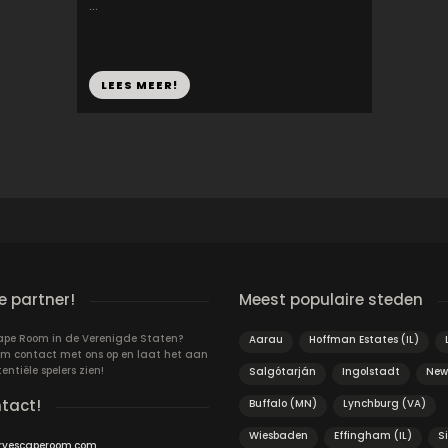
...
LEES MEER!
 partner!
Meest populaire steden
cape Room in de Verenigde Staten?
Aarau
Hoffman Estates (IL)
m contact met ons op en laat het aan
ntiële spelers zien!
Salgótarján
Ingolstadt
New
ntact!
Buffalo (MN)
Lynchburg (VA)
Wiesbaden
Effingham (IL)
S
ryescaperoom.com