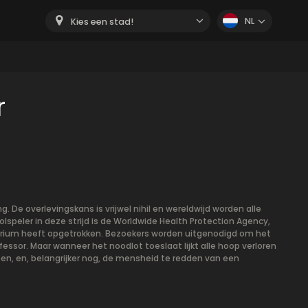
NL
Kies een stad!
r
 De overlevingskans is vrijwel nihil en wereldwijd worden alle
olspeler in deze strijd is de Worldwide Health Protection Agency,
atorium heeft opgetrokken. Bezoekers worden uitgenodigd om het
essor. Maar wanneer het noodlot toeslaat lijkt alle hoop verloren
en, en, belangrijker nog, de mensheid te redden van een