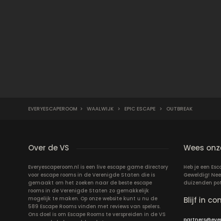
EVERYESCAPEROOM
>
WAALWIJK
>
EPIC ESCAPE
>
OUTBREAK
Over de VS
Wees onze
Everyescaperoom.nl is een live escape game directory
Heb je een Es
voor escape rooms in de Verenigde Staten die is
Geweldig! Nee
gemaakt om het zoeken naar de beste escape
duizenden pote
rooms in de Verenigde Staten zo gemakkelijk
mogelijk te maken. Op onze website kunt u nu de
Blijf in co
589 Escape Rooms vinden met reviews van spelers.
Ons doel is om Escape Rooms te verspreiden in de VS
partners@eve