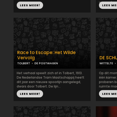
waargebeur
LEES MEER!
LEES ME
v...
Race to Escape: Het Wilde
Vervolg
DE SCH
TOLBERT
DE POSTWAGEN
WITTELTE
Het verhaal speelt zich af in Tolbert, 1913.
Op dit mo
De Nederlandse Tram Maatschappij heeft
één kamer. 
dit jaar een nieuwe spoorlijn aangelegd,
proberen b
dwars door Tolbert. De lijn...
ruimte maa
LEES MEER!
LEES ME