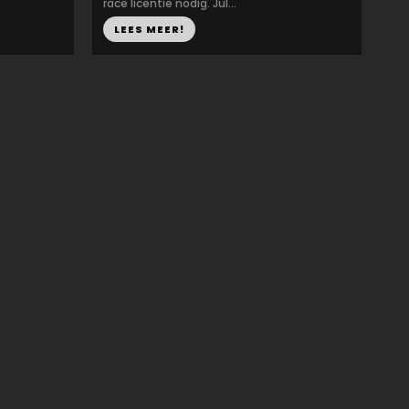
race licentie nodig. Jul...
LEES MEER!