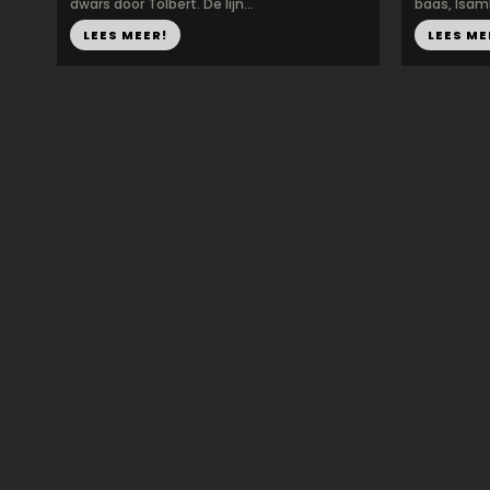
dwars door Tolbert. De lijn...
baas, Isam
LEES MEER!
LEES ME