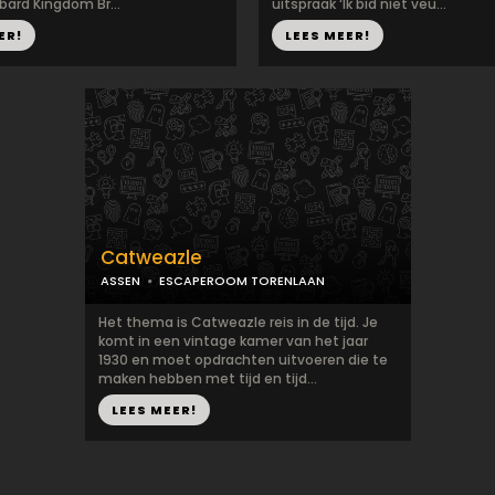
bard Kingdom Br...
uitspraak ‘Ik bid niet veu...
ER!
LEES MEER!
Catweazle
ASSEN
ESCAPEROOM TORENLAAN
Het thema is Catweazle reis in de tijd. Je
komt in een vintage kamer van het jaar
1930 en moet opdrachten uitvoeren die te
maken hebben met tijd en tijd...
LEES MEER!