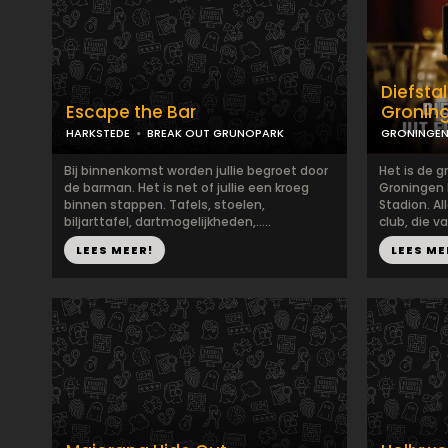
Diefsta
Escape the Bar
Gronin
HARKSTEDE
BREAK OUT GRUNOPARK
GRONINGE
Bij binnenkomst worden jullie begroet door
Het is de 
de barman. Het is net of jullie een kroeg
Groningen 
binnen stappen. Tafels, stoelen,
Stadion. A
biljarttafel, dartmogelijkheden,.....
club, die v
LEES MEER!
LEES ME