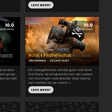
LEES MEER!
10.0
10.0
OORDELINGEN
1 BEOORDELINGEN
Rock's Piratenschat
GRONINGEN
ESCAPE HUNT
 snel door
Dit waargebeurde verhaal gaat over Rock
 een groep
the Pirate. Hij emigreerde met zijn ouders
orkomen dat
van Groningen naar Brazilië. Daar had hij
een carrière als de meest v...
LEES MEER!