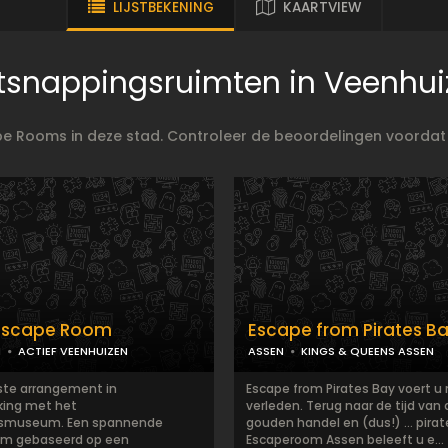
LIJSTBEKENING
KAARTVIEW
tsnappingsruimten in Veenhui
ape Rooms in deze stad. Controleer de beoordelingen voordat
 Escape Room
Escape from Pirates B
N
ACTIEF VEENHUIZEN
ASSEN
KINGS & QUEENS ASSEN
te arrangement in
Escape from Pirates Bay voert u 
ing met het
verleden. Terug naar de tijd van
smuseum. Een spannende
gouden handel en (dus!) … pirate
om gebaseerd op een
Escaperoom Assen beleeft u e...