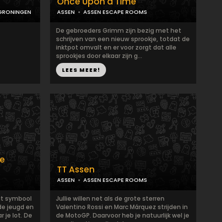
Once Upon a Time
GRONINGEN
ASSEN
ASSEN ESCAPE ROOMS
De gebroeders Grimm zijn bezig met het
schrijven van een nieuw sprookje, totdat de
inktpot omvalt en er voor zorgt dat alle
sprookjes door elkaar zijn g...
LEES MEER!
ne
TT Assen
ASSEN
ASSEN ESCAPE ROOMS
at symbool
Jullie willen net als de grote sterren
e jeugd en
Valentino Rossi en Marc Márquez strijden in
 je lot. De
de MotoGP. Daarvoor heb je natuurlijk wel je