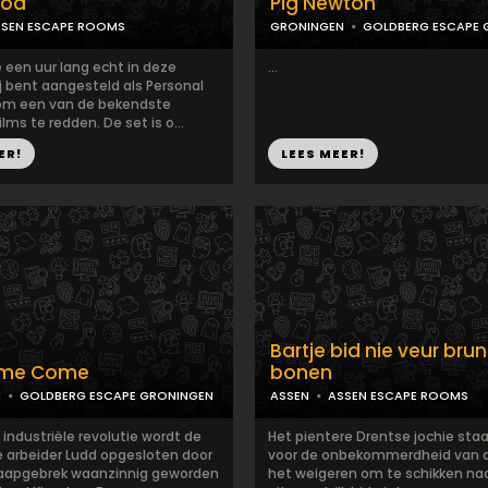
ood
Pig Newton
SSEN ESCAPE ROOMS
GRONINGEN
GOLDBERG ESCAPE 
 een uur lang echt in deze
...
ij bent aangesteld als Personal
om een van de bekendste
lms te redden. De set is o...
ER!
LEES MEER!
Bartje bid nie veur bru
ome Come
bonen
N
GOLDBERG ESCAPE GRONINGEN
ASSEN
ASSEN ESCAPE ROOMS
e industriële revolutie wordt de
Het pientere Drentse jochie sta
 arbeider Ludd opgesloten door
voor de onbekommerdheid van d
slaapgebrek waanzinnig geworden
het weigeren om te schikken naar