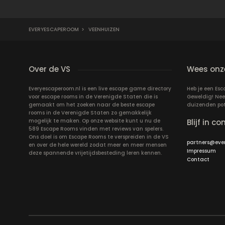
EVERYESCAPEROOM
>
VEENHUIZEN
Over de VS
Wees onze
Everyescaperoom.nl is een live escape game directory
Heb je een Es
voor escape rooms in de Verenigde Staten die is
Geweldig! Nee
gemaakt om het zoeken naar de beste escape
duizenden pote
rooms in de Verenigde Staten zo gemakkelijk
mogelijk te maken. Op onze website kunt u nu de
Blijf in co
589 Escape Rooms vinden met reviews van spelers.
Ons doel is om Escape Rooms te verspreiden in de VS
partners@eve
en over de hele wereld zodat meer en meer mensen
Impressum
deze spannende vrijetijdsbesteding leren kennen.
Contact