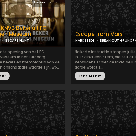
1 BEOORDELINGEN
l KNVB Beker uit FC
gen Museum
Escape from Mars
N
ESCAPE HUNT
HARKSTEDE
BREAK OUT GRUNOP
grote opening van het FC
Na korte instructie stappen jullie
Museum in het Euroborg
in. Er klinkt een stem, die telt af. 10
lle bekers en memorabilia van de
Vervolgens schiet de raket de luc
an onschatbare waarde zijn, wo...
aarde wordt s...
ER!
LEES MEER!