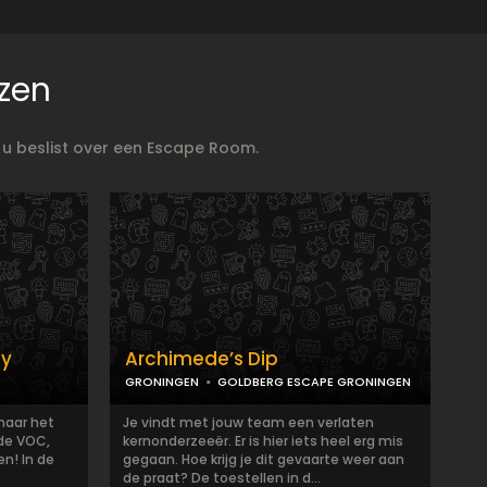
zen
 u beslist over een Escape Room.
ay
Archimede’s Dip
GRONINGEN
GOLDBERG ESCAPE GRONINGEN
naar het
Je vindt met jouw team een verlaten
 de VOC,
kernonderzeeër. Er is hier iets heel erg mis
n! In de
gegaan. Hoe krijg je dit gevaarte weer aan
de praat? De toestellen in d...