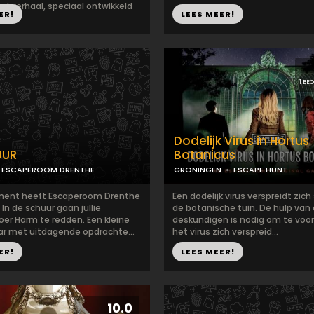
d verhaal, speciaal ontwikkeld
ER!
LEES MEER!
1 BE
Dodelijk Virus in Hortus
UUR
Botanicus
ESCAPEROOM DRENTHE
GRONINGEN
ESCAPE HUNT
ment heeft Escaperoom Drenthe
Een dodelijk virus verspreidt zich
In de schuur gaan jullie
de botanische tuin. De hulp van
oer Harm te redden. Een kleine
deskundigen is nodig om te vo
r met uitdagende opdrachte...
het virus zich verspreid...
ER!
LEES MEER!
10.0