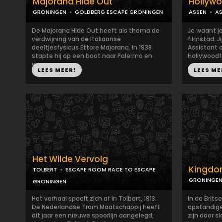
Majorana Hide Out
Hollyw
GRONINGEN
GOLDBERG ESCAPE GRONINGEN
ASSEN
A
De Majorana Hide Out heeft als thema de
Je waant je
verdwijning van de Italiaanse
filmstad. J
deeltjesfysicus Ettore Majorana. In 1938
Assistant 
stapte hij op een boot naar Palermo en
Hollywoodfi
we...
LEES MEER!
LEES ME
Het Wilde Vervolg
Kingd
TOLBERT
ESCAPE ROOM RACE TO ESCAPE
GRONINGE
GRONINGEN
Het verhaal speelt zich af in Tolbert, 1913.
In de Brits
De Nederlandse Tram Maatschappij heeft
opstandige
dit jaar een nieuwe spoorlijn aangelegd,
zijn door 