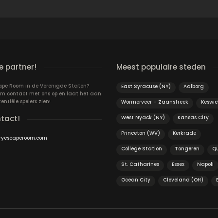
 partner!
Meest populaire steden
cape Room in de Verenigde Staten?
East Syracuse (NY)
Aalborg
m contact met ons op en laat het aan
ntiële spelers zien!
Wormerveer – Zaanstreek
Keswic
ntact!
West Nyack (NY)
Kansas City
Princeton (WV)
Kerkrade
ryescaperoom.com
College Station
Tongeren
Q
St. Catharines
Essex
Napoli
Ocean City
Cleveland (OH)