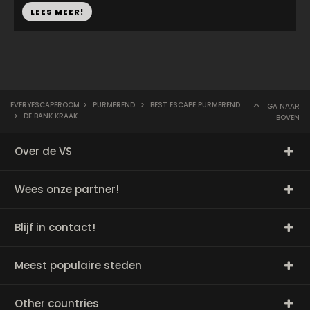
LEES MEER!
EVERYESCAPEROOM
>
PURMEREND
>
BEST ESCAPE PURMEREND
GA NAAR
>
DE BANK KRAAK
BOVEN
Over de VS
Wees onze partner!
Blijf in contact!
Meest populaire steden
Other countries