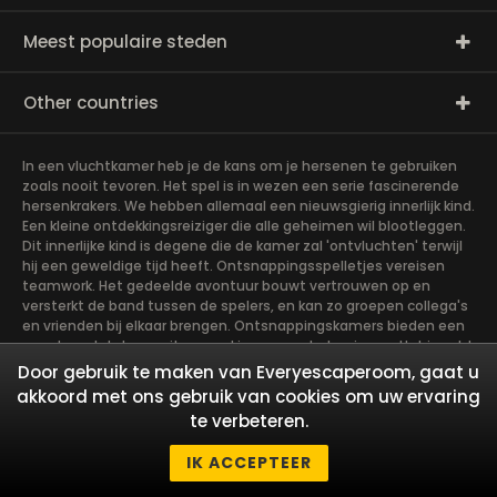
Meest populaire steden
Other countries
In een vluchtkamer heb je de kans om je hersenen te gebruiken
zoals nooit tevoren. Het spel is in wezen een serie fascinerende
hersenkrakers. We hebben allemaal een nieuwsgierig innerlijk kind.
Een kleine ontdekkingsreiziger die alle geheimen wil blootleggen.
Dit innerlijke kind is degene die de kamer zal 'ontvluchten' terwijl
hij een geweldige tijd heeft. Ontsnappingsspelletjes vereisen
teamwork. Het gedeelde avontuur bouwt vertrouwen op en
versterkt de band tussen de spelers, en kan zo groepen collega's
en vrienden bij elkaar brengen. Ontsnappingskamers bieden een
avontuur dat de moeite waard is om aan te beginnen. Het is echt
teamwerk, wat het soepelst gaat als de teamleden hun
Door gebruik te maken van Everyescaperoom, gaat u
verschillende sterke punten gebruiken om het
akkoord met ons gebruik van cookies om uw ervaring
gemeenschappelijke doel te bereiken. Er zijn in wezen vier rollen
te verbeteren.
die de leden op zich moeten nemen, die het meest zullen
bijdragen aan de chemie van de groep. Laten we eens kijken wie
IK ACCEPTEER
je nodig hebt in een ontsnappingsspel!