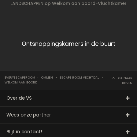
LANDSCHAPPEN op Welkom aan boord-Vluchtkamer
Ontsnappingskamers in de buurt
EVERYESCAPEROOM
>
OMMEN
>
ESCAPE ROOM VECHTDAL
>
GA NAAR
WELKOM AAN BOORD
BOVEN
Over de VS
Wees onze partner!
Blijf in contact!