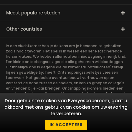
Meest populaire steden
Other countries
In een vluchtkamer heb je de kans om je hersenen te gebruiken
zoals nooit tevoren. Het spel is in wezen een serie fascinerende
hersenkrakers. We hebben allemaal een nieuwsgierig innerlijk kind.
Een kleine ontdekkingsreiziger die alle geheimen wil blootleggen.
Dit innerlijke kind is degene die de kamer zal 'ontvluchten' terwijl
hij een geweldige tijd heeft. Ontsnappingsspelletjes vereisen
teamwork. Het gedeelde avontuur bouwt vertrouwen op en
versterkt de band tussen de spelers, en kan zo groepen collega's
en vrienden bij elkaar brengen. Ontsnappingskamers bieden een
avontuur dat de moeite waard is om aan te beginnen. Het is echt
teamwerk, wat het soepelst gaat als de teamleden hun
Door gebruik te maken van Everyescaperoom, gaat u
verschillende sterke punten gebruiken om het
akkoord met ons gebruik van cookies om uw ervaring
gemeenschappelijke doel te bereiken. Er zijn in wezen vier rollen
te verbeteren.
die de leden op zich moeten nemen, die het meest zullen
bijdragen aan de chemie van de groep. Laten we eens kijken wie
IK ACCEPTEER
je nodig hebt in een ontsnappingsspel!