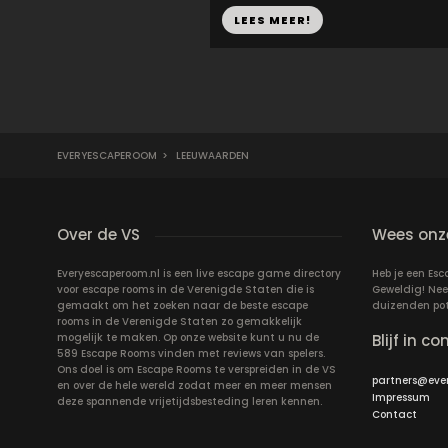
LEES MEER!
EVERYESCAPEROOM
>
LEEUWAARDEN
Over de VS
Wees onze
Everyescaperoom.nl is een live escape game directory
Heb je een Es
voor escape rooms in de Verenigde Staten die is
Geweldig! Nee
gemaakt om het zoeken naar de beste escape
duizenden pote
rooms in de Verenigde Staten zo gemakkelijk
mogelijk te maken. Op onze website kunt u nu de
Blijf in co
589 Escape Rooms vinden met reviews van spelers.
Ons doel is om Escape Rooms te verspreiden in de VS
partners@eve
en over de hele wereld zodat meer en meer mensen
Impressum
deze spannende vrijetijdsbesteding leren kennen.
Contact