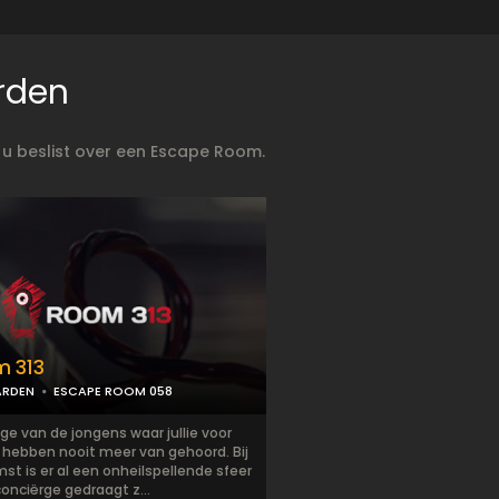
rden
 u beslist over een Escape Room.
 313
ARDEN
ESCAPE ROOM 058
e van de jongens waar jullie voor
 hebben nooit meer van gehoord. Bij
t is er al een onheilspellende sfeer
onciërge gedraagt z...