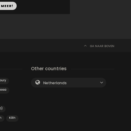
 MEER!
GA NAAR BOVEN
Other countries
bury
Netherlands
oosa
O)
m
Köln