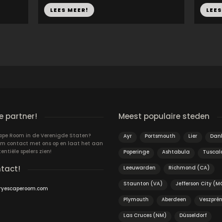
LEES MEER!
LEES
 partner!
Meest populaire steden
cape Room in de Verenigde Staten?
Ayr
Portsmouth
Lier
Dan
m contact met ons op en laat het aan
ntiële spelers zien!
Poperinge
Ashtabula
Tuscal
ntact!
Leeuwarden
Richmond (CA)
Staunton (VA)
Jefferson City (M
ryescaperoom.com
Plymouth
Aberdeen
Veszpré
Las Cruces (NM)
Düsseldorf