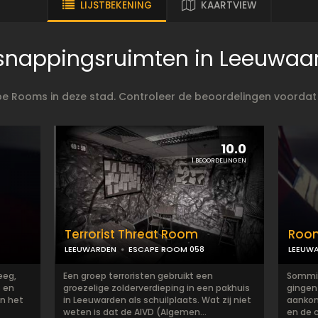
LIJSTBEKENING
KAARTVIEW
snappingsruimten in Leeuwaa
ape Rooms in deze stad. Controleer de beoordelingen voordat
10.0
1 BEOORDELINGEN
Terrorist Threat Room
Room
LEEUWARDEN
ESCAPE ROOM 058
LEEUW
eeg,
Een groep terroristen gebruikt een
Sommig
 en
groezelige zolderverdieping in een pakhuis
gingen
in het
in Leeuwarden als schuilplaats. Wat zij niet
aankoms
weten is dat de AIVD (Algemen...
en de c