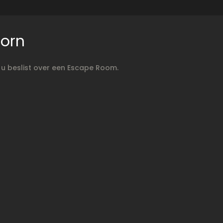
oorn
 u beslist over een Escape Room.