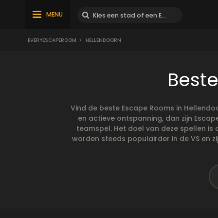
MENU
EVERYESCAPEROOM
>
HELLENDOORN
Beste
Vind de beste Escape Rooms in Hellendoo
en actieve ontspanning, dan zijn Esca
teamspel. Het doel van deze spellen is
worden steeds populairder in de VS en zi