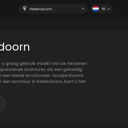
NL
Hellendoorn
ndoorn
ls u graag gebruik maakt van uw hersenen
l spannende avonturen als een geweldig
m een missie te voltooien. Escape Rooms
 een avontuur in Hellendoorn, kunt u hier