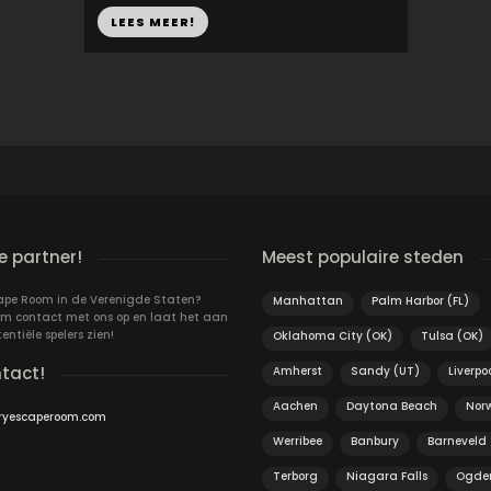
LEES MEER!
 partner!
Meest populaire steden
cape Room in de Verenigde Staten?
Manhattan
Palm Harbor (FL)
m contact met ons op en laat het aan
ntiële spelers zien!
Oklahoma City (OK)
Tulsa (OK)
ntact!
Amherst
Sandy (UT)
Liverpo
Aachen
Daytona Beach
Nor
ryescaperoom.com
Werribee
Banbury
Barneveld
Terborg
Niagara Falls
Ogde