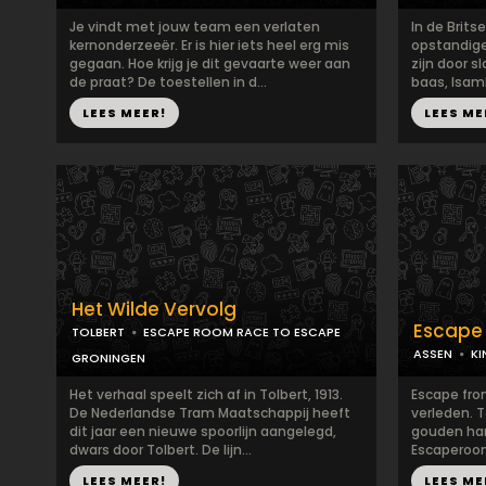
Je vindt met jouw team een verlaten
In de Brits
kernonderzeeër. Er is hier iets heel erg mis
opstandige
gegaan. Hoe krijg je dit gevaarte weer aan
zijn door 
de praat? De toestellen in d...
baas, Isam
LEES MEER!
LEES ME
Het Wilde Vervolg
Escape 
TOLBERT
ESCAPE ROOM RACE TO ESCAPE
ASSEN
KI
GRONINGEN
Het verhaal speelt zich af in Tolbert, 1913.
Escape fro
De Nederlandse Tram Maatschappij heeft
verleden. T
dit jaar een nieuwe spoorlijn aangelegd,
gouden han
dwars door Tolbert. De lijn...
Escaperoom
LEES MEER!
LEES ME