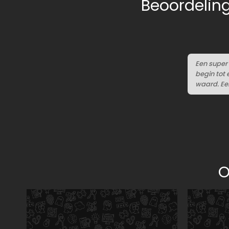
Beoordelin
Een super 
begin tot 
waard. Ee
O