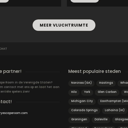
v...
MEER VLUCHTRUIMTE
CHAT
 partner!
Meest populaire steden
cape Room in de Verenigde Staten?
Norcross (GA)
Hastings
Whar
m contact met ons op en laat het aan
ntiële spelers zien!
Hilo
York
Glen Carbon
Wo
ntact!
Michigan City
Easthampton (MA
Colorado Springs
Lahaina (HI)
ryescaperoom.com
Groningen
Daleville
Glasgow