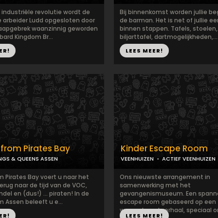
e industriële revolutie wordt de
Bij binnenkomst worden jullie be
 arbeider Ludd opgesloten door
de barman. Het is net of jullie e
slaapgebrek waanzinnig geworden
binnen stappen. Tafels, stoelen,
bard Kingdom Br...
biljarttafel, dartmogelijkheden,....
ER!
LEES MEER!
from Pirates Bay
Kinder Escape Room
NGS & QUEENS ASSEN
VEENHUIZEN
ACTIEF VEENHUIZEN
m Pirates Bay voert u naar het
Ons nieuwste arrangement in
erug naar de tijd van de VOC,
samenwerking met het
del en (dus!) … piraten! In de
gevangenismuseum. Een span
 Assen beleeft u e...
escape room gebaseerd op een
waargebeurd verhaal, speciaal o
ER!
LEES MEER!