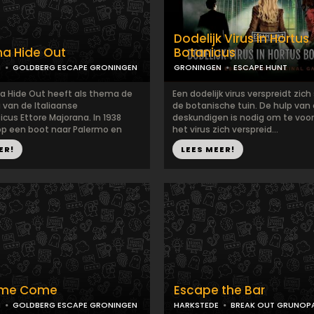
Dodelijk Virus in Hortus
a Hide Out
Botanicus
N
GOLDBERG ESCAPE GRONINGEN
GRONINGEN
ESCAPE HUNT
a Hide Out heeft als thema de
Een dodelijk virus verspreidt zich
 van de Italiaanse
de botanische tuin. De hulp van
icus Ettore Majorana. In 1938
deskundigen is nodig om te vo
 op een boot naar Palermo en
het virus zich verspreid...
ER!
LEES MEER!
ome Come
Escape the Bar
N
GOLDBERG ESCAPE GRONINGEN
HARKSTEDE
BREAK OUT GRUNOP