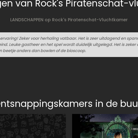
gen van Rock's Piratenschat-v
LANDSCHAPPEN op Rock's Piratenschat-Vluchtkamer
ervaring! Zeker voor herhaling vatbaar. Het is zeer uitdagend en spa
eind. Leuke gastheer en het spel wordt duidelijk uitgelegd. Het is zeker
n beetje anders dan bowlen of de bioscoop.
ntsnappingskamers in de buu
1 BE