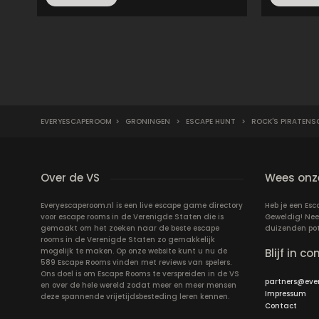
EVERYESCAPEROOM
>
GRONINGEN
>
ESCAPE HUNT
>
ROCK'S PIRATENS
Over de VS
Wees onze
Everyescaperoom.nl is een live escape game directory
Heb je een Es
voor escape rooms in de Verenigde Staten die is
Geweldig! Nee
gemaakt om het zoeken naar de beste escape
duizenden pote
rooms in de Verenigde Staten zo gemakkelijk
mogelijk te maken. Op onze website kunt u nu de
Blijf in co
589 Escape Rooms vinden met reviews van spelers.
Ons doel is om Escape Rooms te verspreiden in de VS
partners@eve
en over de hele wereld zodat meer en meer mensen
Impressum
deze spannende vrijetijdsbesteding leren kennen.
Contact