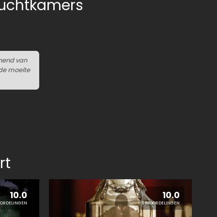
luchtkamers
nnend van
 de moeite
rt
10.0
10.0
OORDELINGEN
1 BEOORDELINGEN