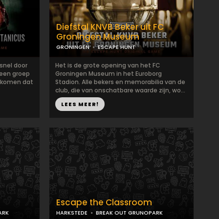
Diefstal KNVB Beker uit FC
Groningen Museum
GRONINGEN
ESCAPE HUNT
 snel door
Het is de grote opening van het FC
 een groep
Groningen Museum in het Euroborg
orkomen dat
Stadion. Alle bekers en memorabilia van de
club, die van onschatbare waarde zijn, wo...
LEES MEER!
Escape the Classroom
ARK
HARKSTEDE
BREAK OUT GRUNOPARK