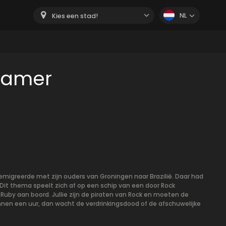
NL
Kies een stad!
 kamer
 emigreerde met zijn ouders van Groningen naar Brazilië. Daar had
t. Dit thema speelt zich af op een schip van een door Rock
Ruby aan boord. Jullie zijn de piraten van Rock en moeten de
innen een uur, dan wacht de verdrinkingsdood of de afschuwelijke