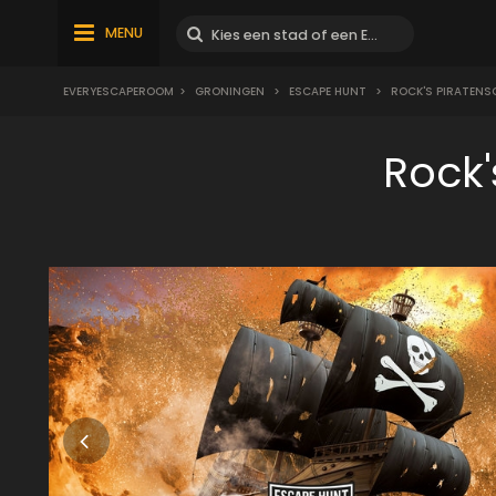
MENU
EVERYESCAPEROOM
>
GRONINGEN
>
ESCAPE HUNT
>
ROCK'S PIRATENS
Rock'