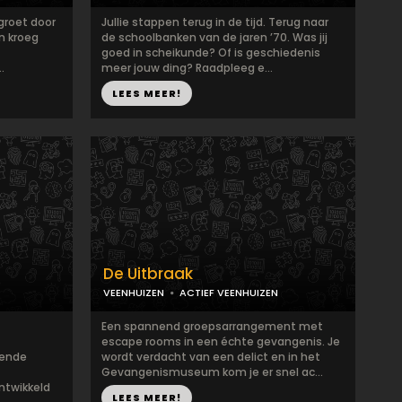
groet door
Jullie stappen terug in de tijd. Terug naar
en kroeg
de schoolbanken van de jaren ’70. Was jij
goed in scheikunde? Of is geschiedenis
.
meer jouw ding? Raadpleeg e...
LEES MEER!
De Uitbraak
VEENHUIZEN
ACTIEF VEENHUIZEN
Een spannend groepsarrangement met
escape rooms in een échte gevangenis. Je
nende
wordt verdacht van een delict en in het
Gevangenismuseum kom je er snel ac...
ntwikkeld
LEES MEER!