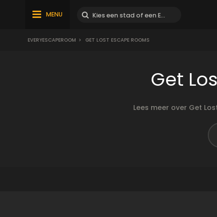
MENU
EVERYESCAPEROOM
>
GET LOST ESCAPE ROOMS
Get Lo
Lees meer over Get Los