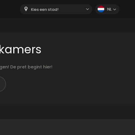
NL
Kies een stad!
tkamers
n! De pret begint hier!