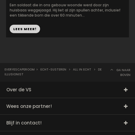
Een soldaat die in ons gebouw woonde werd door zijn
huisbaas weggejaagd. Hij liet al zijn spullen achter, inclusief
een tikkende bom die over 60 minuten...
LEES MEER!
EVERYESCAPEROOM
>
ECHT-SUSTEREN
>
ALL IN ECHT
>
DE
GA NAAR
ILLUSIONIST
BOVEN
Over de VS
Wees onze partner!
Blijf in contact!