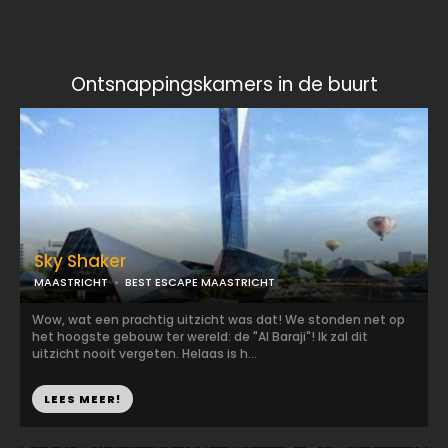
Ontsnappingskamers in de buurt
Sky Shaker
MAASTRICHT
BEST ESCAPE MAASTRICHT
Wow, wat een prachtig uitzicht was dat! We stonden net op
het hoogste gebouw ter wereld: de "Al Baraji"! Ik zal dit
uitzicht nooit vergeten. Helaas is h...
LEES MEER!