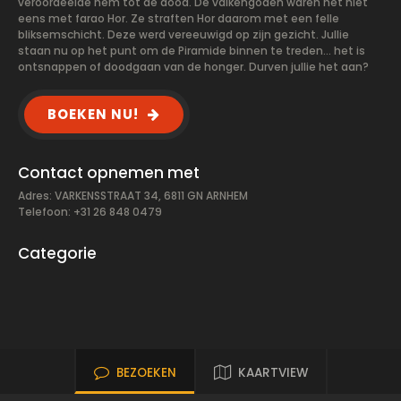
veroordeelde hem tot de dood. De valkengoden waren het niet
eens met farao Hor. Ze straften Hor daarom met een felle
bliksemschicht. Deze werd vereeuwigd op zijn gezicht. Jullie
staan nu op het punt om de Piramide binnen te treden… het is
ontsnappen of doodgaan van de honger. Durven jullie het aan?
BOEKEN NU!
Contact opnemen met
Adres: VARKENSSTRAAT 34, 6811 GN ARNHEM
Telefoon: +31 26 848 0479
Categorie
BEZOEKEN
KAARTVIEW