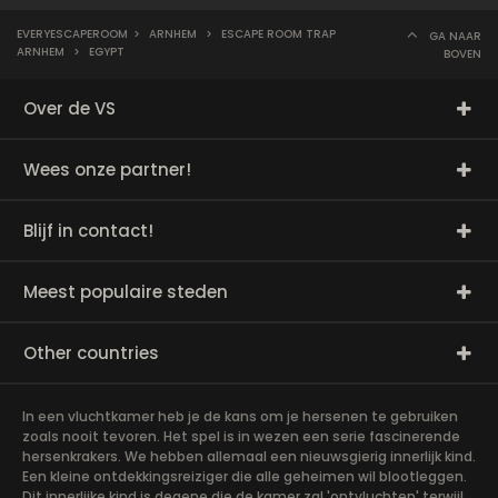
EVERYESCAPEROOM
>
ARNHEM
>
ESCAPE ROOM TRAP
GA NAAR
ARNHEM
>
EGYPT
BOVEN
Over de VS
Wees onze partner!
Blijf in contact!
Meest populaire steden
Other countries
In een vluchtkamer heb je de kans om je hersenen te gebruiken
zoals nooit tevoren. Het spel is in wezen een serie fascinerende
hersenkrakers. We hebben allemaal een nieuwsgierig innerlijk kind.
Een kleine ontdekkingsreiziger die alle geheimen wil blootleggen.
Dit innerlijke kind is degene die de kamer zal 'ontvluchten' terwijl