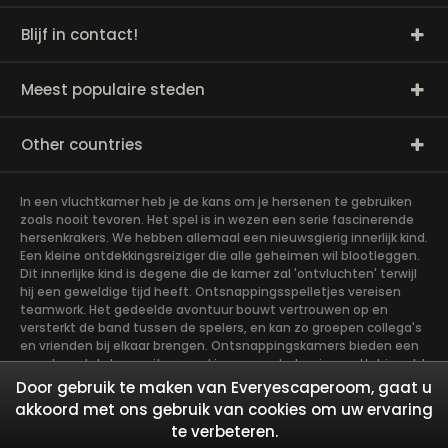
Blijf in contact!
Meest populaire steden
Other countries
In een vluchtkamer heb je de kans om je hersenen te gebruiken
zoals nooit tevoren. Het spel is in wezen een serie fascinerende
hersenkrakers. We hebben allemaal een nieuwsgierig innerlijk kind.
Een kleine ontdekkingsreiziger die alle geheimen wil blootleggen.
Dit innerlijke kind is degene die de kamer zal 'ontvluchten' terwijl
hij een geweldige tijd heeft. Ontsnappingsspelletjes vereisen
teamwork. Het gedeelde avontuur bouwt vertrouwen op en
versterkt de band tussen de spelers, en kan zo groepen collega's
en vrienden bij elkaar brengen. Ontsnappingskamers bieden een
avontuur dat de moeite waard is om aan te beginnen. Het is echt
teamwerk, wat het soepelst gaat als de teamleden hun
Door gebruik te maken van Everyescaperoom, gaat u
verschillende sterke punten gebruiken om het
akkoord met ons gebruik van cookies om uw ervaring
gemeenschappelijke doel te bereiken. Er zijn in wezen vier rollen
te verbeteren.
die de leden op zich moeten nemen, die het meest zullen