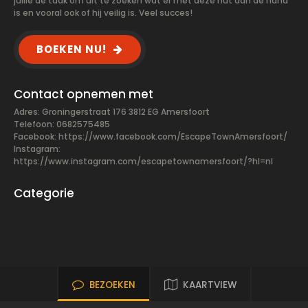
jullie de taak om uit te zoeken wat er met deze hut aan de hand
is en vooral ook of hij veilig is. Veel succes!
BOEKEN NU!
Contact opnemen met
Adres: Groningerstraat 176 3812 EG Amersfoort
Telefoon: 0682575485
Facebook:
https://www.facebook.com/EscapeTownAmersfoort/
Instagram:
https://www.instagram.com/escapetownamersfoort/?hl=nl
Categorie
BEZOEKEN
KAARTVIEW