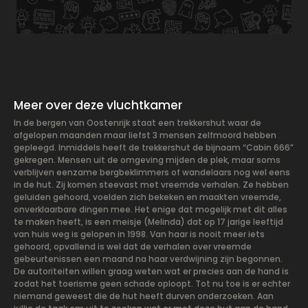
Meer over deze vluchtkamer
In de bergen van Oostenrijk staat een trekkershut waar de
afgelopen maanden maar liefst 3 mensen zelfmoord hebben
gepleegd. Inmiddels heeft de trekkershut de bijnaam “Cabin 666”
gekregen. Mensen uit de omgeving mijden de plek, maar soms
verblijven eenzame bergbeklimmers of wandelaars nog wel eens
in de hut. Zij komen steevast met vreemde verhalen. Ze hebben
geluiden gehoord, voelden zich bekeken en maakten vreemde,
onverklaarbare dingen mee. Het enige dat mogelijk met dit alles
te maken heeft, is een meisje (Melinda) dat op 17 jarige leeftijd
van huis weg is gelopen in 1998. Van haar is nooit meer iets
gehoord, opvallend is wel dat de verhalen over vreemde
gebeurtenissen een maand na haar verdwijning zijn begonnen.
De autoriteiten willen graag weten wat er precies aan de hand is
zodat het toerisme geen schade oploopt. Tot nu toe is er echter
niemand geweest die de hut heeft durven onderzoeken. Aan